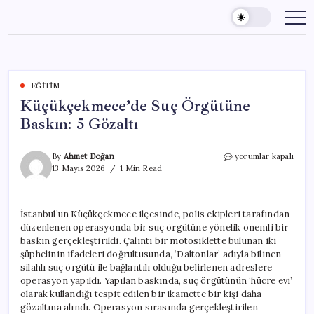
Skip
to
content
EĞITIM
Küçükçekmece’de Suç Örgütüne
Baskın: 5 Gözaltı
Küçükçekmece’de
By
Ahmet Doğan
yorumlar kapalı
Suç
13 Mayıs 2026
1 Min Read
Örgütüne
Baskın:
5
İstanbul’un Küçükçekmece ilçesinde, polis ekipleri tarafından
Gözaltı
düzenlenen operasyonda bir suç örgütüne yönelik önemli bir
için
baskın gerçekleştirildi. Çalıntı bir motosiklette bulunan iki
şüphelinin ifadeleri doğrultusunda, ‘Daltonlar’ adıyla bilinen
silahlı suç örgütü ile bağlantılı olduğu belirlenen adreslere
operasyon yapıldı. Yapılan baskında, suç örgütünün ‘hücre evi’
olarak kullandığı tespit edilen bir ikamette bir kişi daha
gözaltına alındı. Operasyon sırasında gerçekleştirilen