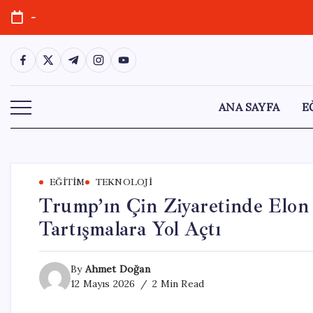
Skip
-
to
content
https://www.facebook.com/
https://twitter.com/
https://t.me/
https://www.instagram.com/
https://youtube.com/
ANA SAYFA
E
EĞITIM
TEKNOLOJI
Trump’ın Çin Ziyaretinde Elon
Tartışmalara Yol Açtı
By
Ahmet Doğan
12 Mayıs 2026
2 Min Read