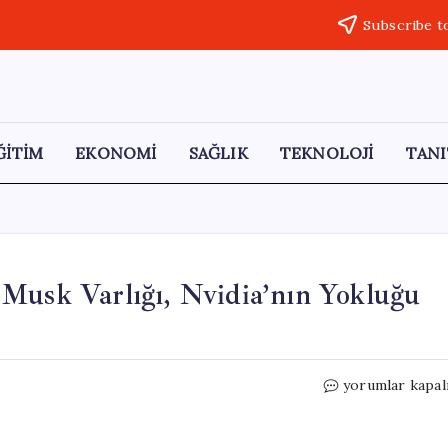
Subscribe t
ĞİTİM
EKONOMİ
SAĞLIK
TEKNOLOJİ
TANI
 Musk Varlığı, Nvidia’nın Yokluğu
Trump’ın
yorumlar kapal
Çin
Ziyaretinde
Elon