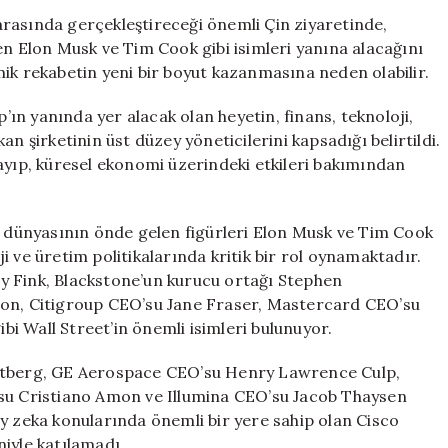
Musk
rasında gerçekleştireceği önemli Çin ziyaretinde,
Varlığı,
en Elon Musk ve Tim Cook gibi isimleri yanına alacağını
Nvidia’nın
ik rekabetin yeni bir boyut kazanmasına neden olabilir.
Yokluğu
Tartışmalara
n yanında yer alacak olan heyetin, finans, teknoloji,
Yol
n şirketinin üst düzey yöneticilerini kapsadığı belirtildi.
Açtı
ayıp, küresel ekonomi üzerindeki etkileri bakımından
için
ji dünyasının önde gelen figürleri Elon Musk ve Tim Cook
oji ve üretim politikalarında kritik bir rol oynamaktadır.
y Fink, Blackstone’un kurucu ortağı Stephen
n, Citigroup CEO’su Jane Fraser, Mastercard CEO’su
i Wall Street’in önemli isimleri bulunuyor.
Ortberg, GE Aerospace CEO’su Henry Lawrence Culp,
 Cristiano Amon ve Illumina CEO’su Jacob Thaysen
y zeka konularında önemli bir yere sahip olan Cisco
iyle katılamadı.