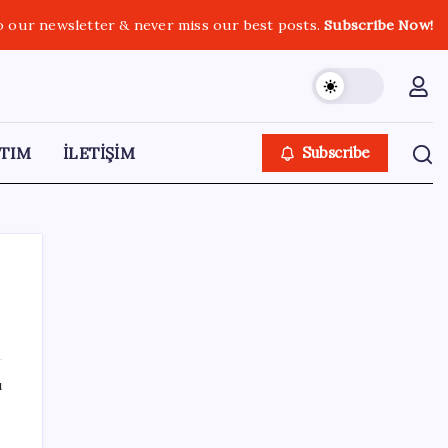
o our newsletter & never miss our best posts.
Subscribe Now!
TIM
İLETİŞİM
Subscribe
SON YAZILAR
ı
Saat verildi: Kılıçdaroğlu açıklama yapacak