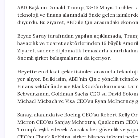
ABD Başkanı Donald Trump, 13-15 Mayıs tarihleri a
teknoloji ve finans alanındaki önde gelen isimlerd
duyurdu. Bu ziyaret, ABD ile Çin arasındaki ekonom
Beyaz Saray tarafından yapılan açıklamada, Trump’ı
havacılık ve ticaret sektörlerinden 16 büyük Amerika
Ziyaret, sadece diplomatik temaslarla sınırlı kalm
önemli şirket buluşmalarını da içeriyor.
Heyette en dikkat çekici isimler arasında teknolo
yer alıyor. Bu iki isim, ABD’nin Çin’e yönelik teknol
Finans sektöründe ise BlackRock’un kurucusu Larr
Schwarzman, Goldman Sachs CEO’su David Solomo
Michael Miebach ve Visa CEO’su Ryan McInerney gib
Sanayi alanında ise Boeing CEO’su Robert Kelly 
Micron CEO’su Sanjay Mehrotra, Qualcomm CEO’su
Trump’a eşlik edecek. Ancak siber güvenlik ve yapa
CEO’su Chuck Robbins, şirket bilanço takvimi neden