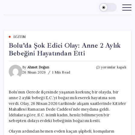
Skip
to
content
EĞITIM
Bolu’da Şok Edici Olay: Anne 2 Aylık
Bebeğini Hayatından Etti
Bolu’da
By
Ahmet Doğan
yorumlar kapalı
Şok
26 Nisan 2026
1 Min Read
Edici
Olay:
Anne
Bolu’nun Gerede ilçesinde yaşanan korkunç bir olayda, bir
2
anne 2 aylık bebeği E.C.’yi boğazını keserek hayatına son
Aylık
Bebeğini
verdi. Olay, 26 Nisan 2026 tarihinde akşam saatlerinde Kitirler
Hayatından
Mahallesi Ramazan Dede Caddesi’nde meydana geldi.
Etti
İddialara göre, S.C. isimli kadın, henüz bilinmeyen bir
için
sebepten dolayı evdeki bebeğinin boğazını kesti.
Olayın ardından hemen evden kaçan şüpheli, komşuların